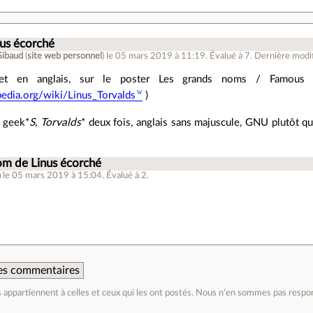
us écorché
Sibaud
(
site web personnel
)
le 05 mars 2019 à 11:19
.
Évalué à
7
.
Dernière modif
 et en anglais, sur le poster Les grands noms / Famous 
ipedia.org/wiki/Linus_Torvalds
)
: geek*
S
, Torvald
s
* deux fois, anglais sans majuscule, GNU plutôt q
om de Linus écorché
a
le 05 mars 2019 à 15:04
.
Évalué à
2
.
 des commentaires
appartiennent à celles et ceux qui les ont postés. Nous n’en sommes pas respo