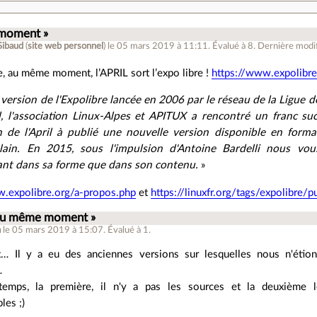
moment »
Sibaud
(
site web personnel
)
le 05 mars 2019 à 11:11
.
Évalué à
8
.
Dernière modif
, au même moment, l’APRIL sort l’expo libre !
https://www.expolibre
version de l'Expolibre lancée en 2006 par le réseau de la Ligue d
, l'association Linux-Alpes et APITUX a rencontré un franc su
on de l'April à publié une nouvelle version disponible en for
lain. En 2015, sous l'impulsion d'Antoine Bardelli nous vo
ant dans sa forme que dans son contenu.
»
w.expolibre.org/a-propos.php
et
https://linuxfr.org/tags/expolibre/p
 au même moment »
a
le 05 mars 2019 à 15:07
.
Évalué à
1
.
t… Il y a eu des anciennes versions sur lesquelles nous n'éti
…
mps, la première, il n'y a pas les sources et la deuxième le
les ;)