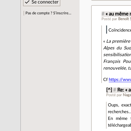
Pas de compte ? S’inscrire…
#
« au même 
Posté par
Benoît 
Coïncidence
«
La première 
Alpes du Sud
sensibilisati
François Pou
renouvelée, t
Cf
https://ww
[^]
#
Re: «
Posté par
Nag
Oups, exac
recherches
En même te
téléchargeab