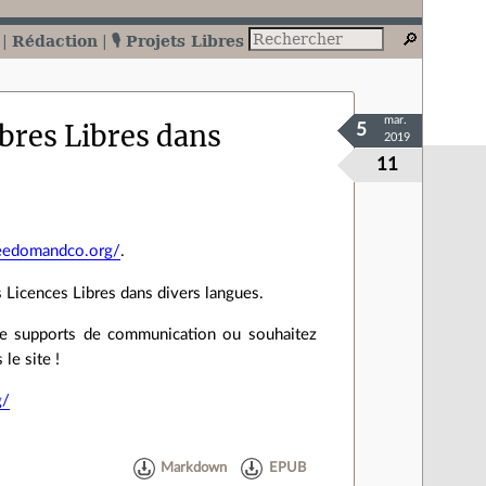
Rédaction
🎙️ Projets Libres
mar.
bres Libres dans
5
2019
11
eedomandco.org/
.
s Licences Libres dans divers langues.
s de supports de communication ou souhaitez
le site !
g/
Markdown
EPUB