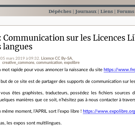
Dépêches
Journaux
Liens
Forums
Communication sur les Licences Li
s langues
e 05 mars 2019 à 09:32
.
Licence CC By‑SA.
creative_commons
communication
expolibre
 mot rapide pour vous annoncer la naissance du site
https://www.fr
 but de ce site est de partager des supports de communication sur le
 vous êtes graphistes, traducteurs, possédez les fichiers source
uelques manières que ce soit, n’hésitez pas à nous contacter à travers 
 même moment, l’APRIL sort l’expo libre !
https://www.expolibre.or
as, les expos sont multilingues.
.