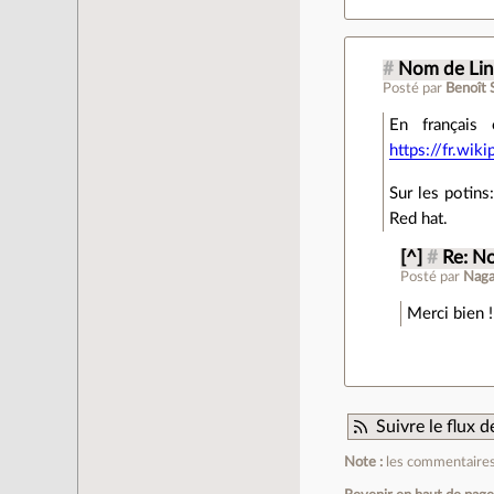
#
Nom de Lin
Posté par
Benoît 
En français
https://fr.wik
Sur les potins
Red hat.
[^]
#
Re: N
Posté par
Nag
Merci bien !
Suivre le flux
Note :
les commentaires 