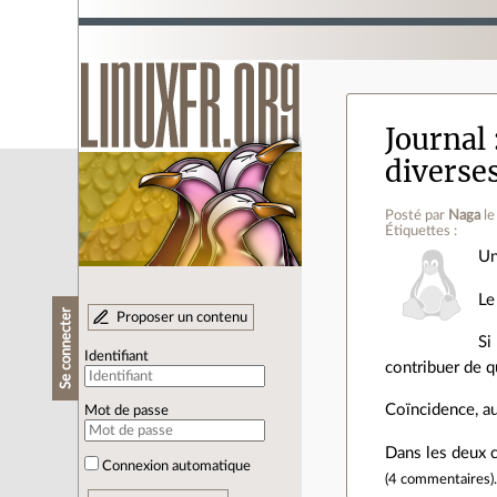
Journal
diverse
Posté par
Naga
l
Étiquettes :
Un
Le
Se connecter
Proposer un contenu
Si
Identifiant
contribuer de q
Coïncidence, au
Mot de passe
Dans les deux c
Connexion automatique
(
4 commentaires
)