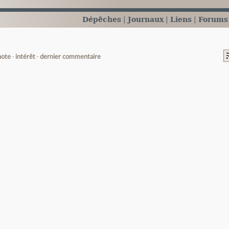
Dépêches
Journaux
Liens
Forums
note
intérêt
dernier commentaire
e