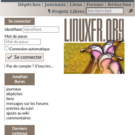
Dépêches
Journaux
Liens
Forums
Rédaction
🎙️ Projets Libres
Se connecter
Identifiant
Mot de passe
Connexion automatique
Pas de compte ? S’inscrire…
Jonathan
Buron
journaux
dépêches
liens
messages sur les forums
entrées du suivi
ajouts au wiki
commentaires
Derniers
contenus