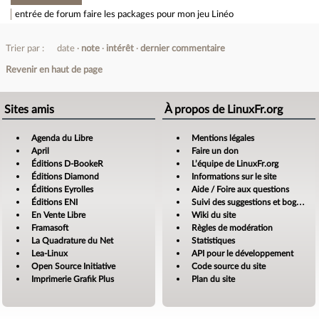
entrée de forum
faire les packages pour mon jeu Linéo
Trier par :
date
note
intérêt
dernier commentaire
Revenir en haut de page
Sites amis
À propos de LinuxFr.org
Agenda du Libre
Mentions légales
April
Faire un don
Éditions D-BookeR
L’équipe de LinuxFr.org
Éditions Diamond
Informations sur le site
Éditions Eyrolles
Aide / Foire aux questions
Éditions ENI
Suivi des suggestions et bogues
En Vente Libre
Wiki du site
Framasoft
Règles de modération
La Quadrature du Net
Statistiques
Lea-Linux
API pour le développement
Open Source Initiative
Code source du site
Imprimerie Grafik Plus
Plan du site