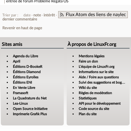
entrée de forum
Problème Regata OS
Flux Atom des liens de naylec
Trier par :
date
note
intérêt
dernier commentaire
Revenir en haut de page
Sites amis
À propos de LinuxFr.org
Agenda du Libre
Mentions légales
April
Faire un don
Éditions D-BookeR
L’équipe de LinuxFr.org
Éditions Diamond
Informations sur le site
Éditions Eyrolles
Aide / Foire aux questions
Éditions ENI
Suivi des suggestions et bogues
En Vente Libre
Wiki du site
Framasoft
Règles de modération
La Quadrature du Net
Statistiques
Lea-Linux
API pour le développement
Open Source Initiative
Code source du site
Imprimerie Grafik Plus
Plan du site