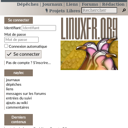
Dépêches
Journaux
Liens
Forums
Rédaction
🎙️ Projets Libres
Se connecter
Identifiant
Mot de passe
Connexion automatique
Pas de compte ? S’inscrire…
naylec
journaux
dépêches
liens
messages sur les forums
entrées du suivi
ajouts au wiki
commentaires
Derniers
contenus