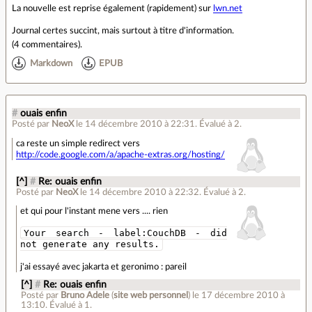
La nouvelle est reprise également (rapidement) sur
lwn.net
Journal certes succint, mais surtout à titre d'information.
(
4 commentaires
).
Markdown
EPUB
#
ouais enfin
Posté par
NeoX
le 14 décembre 2010 à 22:31
.
Évalué à
2
.
ca reste un simple redirect vers
http://code.google.com/a/apache-extras.org/hosting/
[^]
#
Re: ouais enfin
Posté par
NeoX
le 14 décembre 2010 à 22:32
.
Évalué à
2
.
et qui pour l'instant mene vers .... rien
Your search - label:CouchDB - did
not generate any results.
j'ai essayé avec jakarta et geronimo : pareil
[^]
#
Re: ouais enfin
Posté par
Bruno Adele
(
site web personnel
)
le 17 décembre 2010 à
13:10
.
Évalué à
1
.