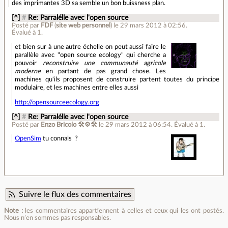
des imprimantes 3D sa semble un bon buissness plan.
[^]
#
Re: Parralélle avec l'open source
Posté par
FDF
(
site web personnel
)
le 29 mars 2012 à 02:56
.
Évalué à
1
.
et bien sur à une autre échelle on peut aussi faire le
parallèle avec "open source ecology" qui cherche a
pouvoir
reconstruire une communauté agricole
moderne
en partant de pas grand chose. Les
machines qu'ils proposent de construire partent toutes du principe
modulaire, et les machines entre elles aussi
http://opensourceecology.org
[^]
#
Re: Parralélle avec l'open source
Posté par
Enzo Bricolo 🛠⚙🛠
le 29 mars 2012 à 06:54
.
Évalué à
1
.
OpenSim
tu connais ?
Suivre le flux des commentaires
Note :
les commentaires appartiennent à celles et ceux qui les ont postés.
Nous n’en sommes pas responsables.