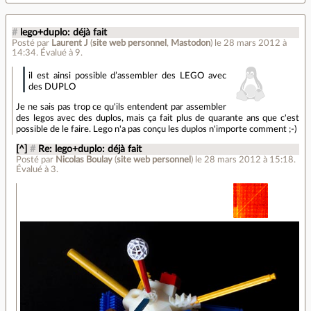
#
lego+duplo: déjà fait
Posté par
Laurent J
(
site web personnel
,
Mastodon
)
le 28 mars 2012 à
14:34
.
Évalué à
9
.
il est ainsi possible d’assembler des LEGO avec
des DUPLO
Je ne sais pas trop ce qu'ils entendent par assembler
des legos avec des duplos, mais ça fait plus de quarante ans que c'est
possible de le faire. Lego n'a pas conçu les duplos n'importe comment ;-)
[^]
#
Re: lego+duplo: déjà fait
Posté par
Nicolas Boulay
(
site web personnel
)
le 28 mars 2012 à 15:18
.
Évalué à
3
.