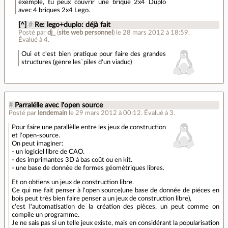
exemple, tu peux couvrir une brique 2x4 Duplo
avec 4 briques 2x4 Lego.
[^]
#
Re: lego+duplo: déjà fait
Posté par
dj_
(
site web personnel
)
le 28 mars 2012 à 18:59
.
Évalué à
4
.
Oui et c'est bien pratique pour faire des grandes
structures (genre les`piles d'un viaduc)
#
Parralélle avec l'open source
Posté par
lendemain
le 29 mars 2012 à 00:12
.
Évalué à
3
.
Pour faire une parallèlle entre les jeux de construction
et l'open-source.
On peut imaginer:
- un logiciel libre de CAO.
- des imprimantes 3D à bas coût ou en kit.
- une base de donnée de formes géométriques libres.
Et on obtiens un jeux de construction libre.
Ce qui me fait penser à l'open source(une base de donnée de piéces en
bois peut très bien faire penser a un jeux de construction libre),
c'est l'automatisation de la création des pièces, un peut comme on
compile un programme.
Je ne sais pas si un telle jeux existe, mais en considérant la popularisation