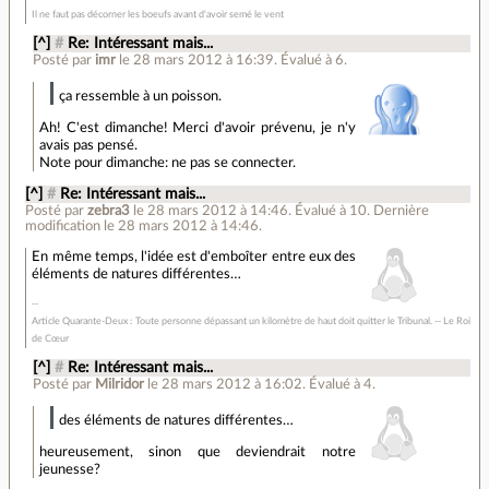
Il ne faut pas décorner les boeufs avant d'avoir semé le vent
[^]
#
Re: Intéressant mais...
Posté par
imr
le 28 mars 2012 à 16:39
.
Évalué à
6
.
ça ressemble à un poisson.
Ah! C'est dimanche! Merci d'avoir prévenu, je n'y
avais pas pensé.
Note pour dimanche: ne pas se connecter.
[^]
#
Re: Intéressant mais...
Posté par
zebra3
le 28 mars 2012 à 14:46
.
Évalué à
10
.
Dernière
modification le 28 mars 2012 à 14:46.
En même temps, l'idée est d'emboîter entre eux des
éléments de natures différentes…
Article Quarante-Deux : Toute personne dépassant un kilomètre de haut doit quitter le Tribunal. -- Le Roi
de Cœur
[^]
#
Re: Intéressant mais...
Posté par
Milridor
le 28 mars 2012 à 16:02
.
Évalué à
4
.
des éléments de natures différentes…
heureusement, sinon que deviendrait notre
jeunesse?