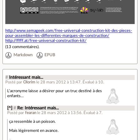
http://www.semageek.com/free-universal-construction-kit-des-pieces-
pour-assembler-les-differentes-marques-de-construction/
http://fffff.at/free-universal-construction-kit/
(
13 commentaires
).
Markdown
EPUB
#
Intéressant mais...
Posté par
Olorim
le 28 mars 2012 à 13:47
.
Évalué à
10
.
L'acronyme laisse a désirer pour un truc destiné à des
enfants…
[^]
#
Re: Intéressant mais...
Posté par
fearan
le 28 mars 2012 à 13:56
.
Évalué à
7
.
ça ressemble à un poisson.
Mais légèrement en avance.