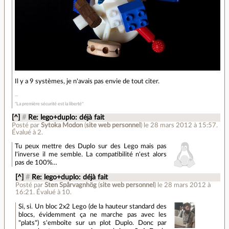
Il y a 9 systèmes, je n'avais pas envie de tout citer.
"La première sécurité est la liberté"
[^]
#
Re: lego+duplo: déjà fait
Posté par
Sytoka Modon
(
site web personnel
)
le 28 mars 2012 à 15:57
.
Évalué à
2
.
Tu peux mettre des Duplo sur des Lego mais pas
l'inverse il me semble. La compatibilité n'est alors
pas de 100%…
[^]
#
Re: lego+duplo: déjà fait
Posté par
Sten Spårvagnhög
(
site web personnel
)
le 28 mars 2012 à
16:21
.
Évalué à
10
.
Si, si. Un bloc 2x2 Lego (de la hauteur standard des
blocs, évidemment ça ne marche pas avec les
"plats") s'emboîte sur un plot Duplo. Donc par