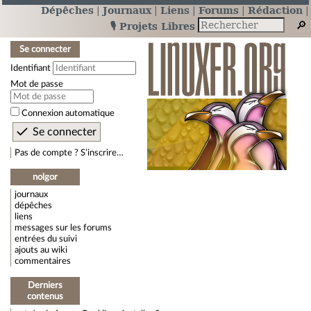
Dépêches
Journaux
Liens
Forums
Rédaction
🎙️ Projets Libres
Se connecter
Identifiant
Mot de passe
Connexion automatique
Pas de compte ? S’inscrire…
nolgor
journaux
dépêches
liens
messages sur les forums
entrées du suivi
ajouts au wiki
commentaires
Derniers
contenus