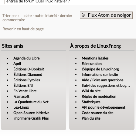
entrée de forum
Quel linux installer ?
Flux Atom de nolgor
Trier par :
date
note
intérêt
dernier
commentaire
Revenir en haut de page
Sites amis
À propos de LinuxFr.org
Agenda du Libre
Mentions légales
April
Faire un don
Éditions D-BookeR
L’équipe de LinuxFr.org
Éditions Diamond
Informations sur le site
Éditions Eyrolles
Aide / Foire aux questions
Éditions ENI
Suivi des suggestions et bogues
En Vente Libre
Wiki du site
Framasoft
Règles de modération
La Quadrature du Net
Statistiques
Lea-Linux
API pour le développement
Open Source Initiative
Code source du site
Imprimerie Grafik Plus
Plan du site