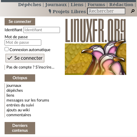
Dépêches
Journaux
Liens
Forums
Rédaction
🎙️ Projets Libres
Se connecter
Identifiant
Mot de passe
Connexion automatique
Pas de compte ? S’inscrire…
Octopus
journaux
dépêches
liens
messages sur les forums
entrées du suivi
ajouts au wiki
commentaires
Derniers
contenus