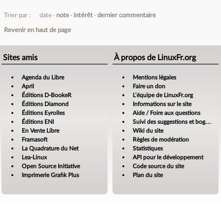
Trier par :
date
note
intérêt
dernier commentaire
Revenir en haut de page
Sites amis
À propos de LinuxFr.org
Agenda du Libre
Mentions légales
April
Faire un don
Éditions D-BookeR
L’équipe de LinuxFr.org
Éditions Diamond
Informations sur le site
Éditions Eyrolles
Aide / Foire aux questions
Éditions ENI
Suivi des suggestions et bogues
En Vente Libre
Wiki du site
Framasoft
Règles de modération
La Quadrature du Net
Statistiques
Lea-Linux
API pour le développement
Open Source Initiative
Code source du site
Imprimerie Grafik Plus
Plan du site