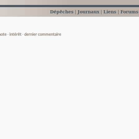
Dépêches
Journaux
Liens
Forums
note
intérêt
dernier commentaire
e