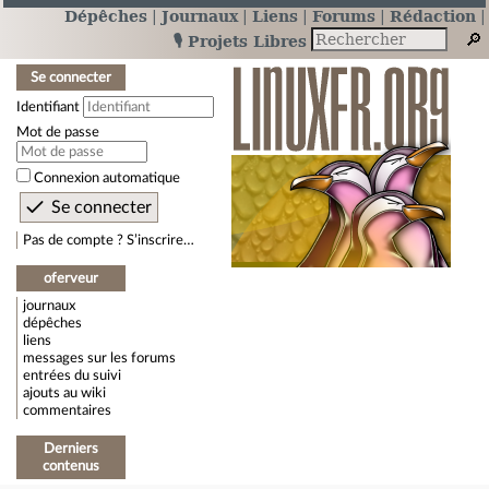
Dépêches
Journaux
Liens
Forums
Rédaction
🎙️ Projets Libres
Se connecter
Identifiant
Mot de passe
Connexion automatique
Pas de compte ? S’inscrire…
oferveur
journaux
dépêches
liens
messages sur les forums
entrées du suivi
ajouts au wiki
commentaires
Derniers
contenus