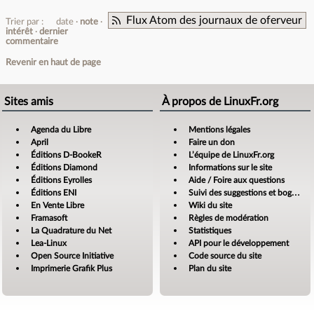
Flux Atom des journaux de oferveur
Trier par :
date
note
intérêt
dernier
commentaire
Revenir en haut de page
Sites amis
À propos de LinuxFr.org
Agenda du Libre
Mentions légales
April
Faire un don
Éditions D-BookeR
L’équipe de LinuxFr.org
Éditions Diamond
Informations sur le site
Éditions Eyrolles
Aide / Foire aux questions
Éditions ENI
Suivi des suggestions et bogues
En Vente Libre
Wiki du site
Framasoft
Règles de modération
La Quadrature du Net
Statistiques
Lea-Linux
API pour le développement
Open Source Initiative
Code source du site
Imprimerie Grafik Plus
Plan du site