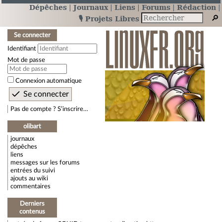
Dépêches
Journaux
Liens
Forums
Rédaction
🎙️ Projets Libres
Se connecter
Identifiant
Mot de passe
Connexion automatique
Pas de compte ? S’inscrire…
olibart
journaux
dépêches
liens
messages sur les forums
entrées du suivi
ajouts au wiki
commentaires
Derniers
contenus