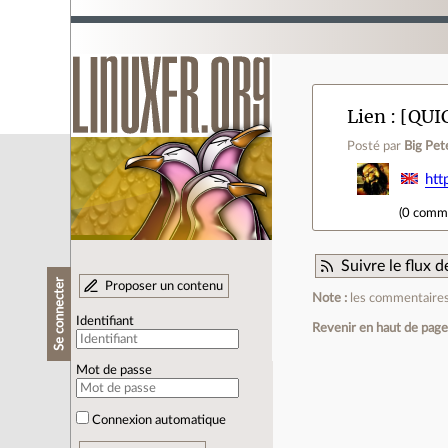
Lien
[QUIC
Posté par
Big Pet
htt
(
0 comm
Suivre le flux
Se connecter
Proposer un contenu
Note :
les commentaires 
Identifiant
Revenir en haut de pag
Mot de passe
Connexion automatique