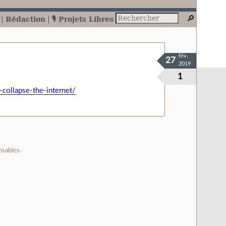
Rédaction
🎙️ Projets Libres
fév.
27
2019
1
collapse-the-internet/
nsables.