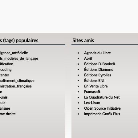
s (tags) populaires
Sites amis
ligence_artificielle
Agenda du Libre
ds_modèles_de_langage
April
fication
Éditions D-BookeR
_coding
Éditions Diamond
center
Éditions Eyrolles
auffement_climatique
Éditions ENI
istration_française
En Vente Libre
ce
Framasoft
-unis
La Quadrature du Net
cule
Lea-Linux
alisme
Open Source Initiative
ême-droite
Imprimerie Grafik Plus