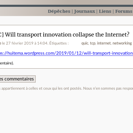
Dépêches
Journaux
Liens
Forums
] Will transport innovation collapse the Internet?
e
le 27 février 2019 à 14:04
.
Étiquettes :
quic
tcp
internet
networking
ps://huitema.wordpress.com/2019/01/12/will-transport-innovation-
entaire
).
 des commentaires
appartiennent à celles et ceux qui les ont postés. Nous n’en sommes pas respo
e