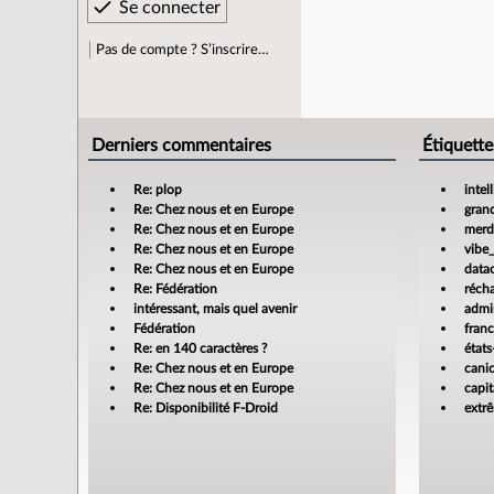
Pas de compte ? S’inscrire…
Derniers commentaires
Étiquette
Re: plop
intel
Re: Chez nous et en Europe
gran
Re: Chez nous et en Europe
merdi
Re: Chez nous et en Europe
vibe
Re: Chez nous et en Europe
data
Re: Fédération
réch
intéressant, mais quel avenir
admin
Fédération
fran
Re: en 140 caractères ?
états
Re: Chez nous et en Europe
cani
Re: Chez nous et en Europe
capit
Re: Disponibilité F-Droid
extr