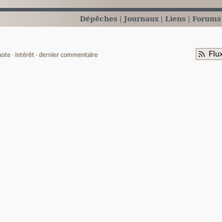
Dépêches
Journaux
Liens
Forums
Flu
note
intérêt
dernier commentaire
e