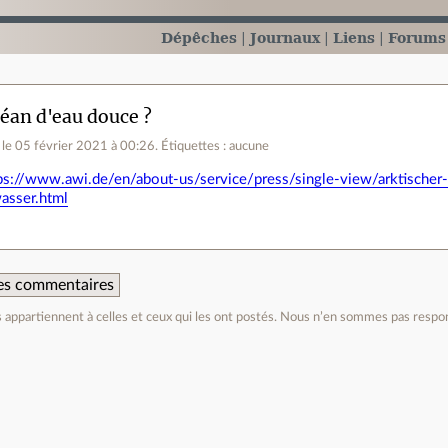
Dépêches
Journaux
Liens
Forums
éan d'eau douce ?
le 05 février 2021 à 00:26
.
Étiquettes : aucune
ps://www.awi.de/en/about-us/service/press/single-view/arktischer
asser.html
 des commentaires
appartiennent à celles et ceux qui les ont postés. Nous n’en sommes pas respo
e