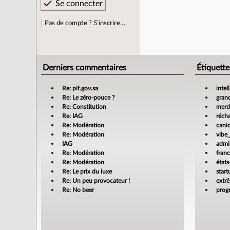
Pas de compte ? S’inscrire…
Derniers commentaires
Étiquette
Re: pif.gov.sa
intel
Re: Le zéro-pouce ?
gran
Re: Constitution
merdi
Re: IAG
réch
Re: Modération
cani
Re: Modération
vibe
IAG
admin
Re: Modération
fran
Re: Modération
états
Re: Le prix du luxe
star
Re: Un peu provocateur !
extr
Re: No beer
prog