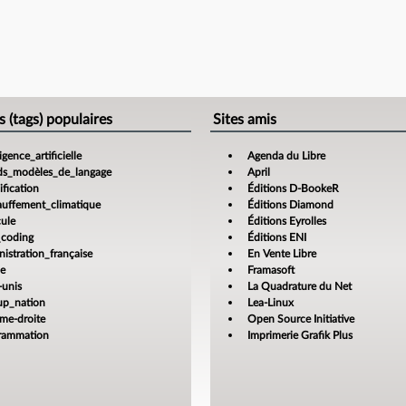
s (tags) populaires
Sites amis
ligence_artificielle
Agenda du Libre
ds_modèles_de_langage
April
fication
Éditions D-BookeR
auffement_climatique
Éditions Diamond
cule
Éditions Eyrolles
_coding
Éditions ENI
istration_française
En Vente Libre
ce
Framasoft
-unis
La Quadrature du Net
tup_nation
Lea-Linux
ême-droite
Open Source Initiative
rammation
Imprimerie Grafik Plus