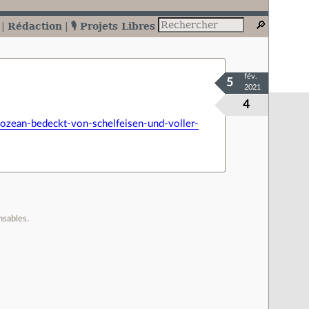
Rédaction
🎙️ Projets Libres
fév.
5
2021
4
-ozean-bedeckt-von-schelfeisen-und-voller-
nsables.