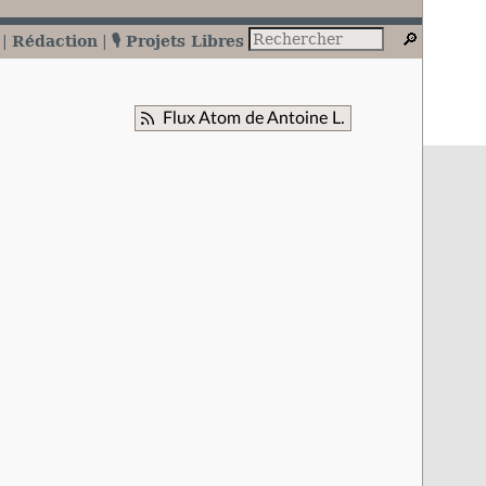
Rédaction
🎙️ Projets Libres
Flux Atom de Antoine L.