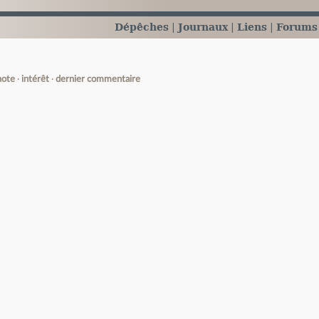
Dépêches
Journaux
Liens
Forums
note
intérêt
dernier commentaire
e