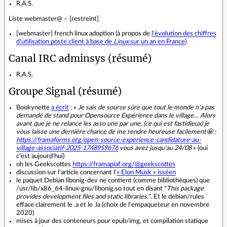
R.A.S.
Liste webmaster@ – [restreint]
[webmaster] french linux adoption (à propos de
l'évolution des chiffres
d'utilisation poste client à base de
Linux
sur un an en France
)
Canal IRC adminsys (résumé)
R.A.S.
Groupe Signal (résumé)
Bookynette
a écrit
: «
Je sais de source sûre que tout le monde n'a pas
demandé de stand pour Opensource Expérience dans le village… Alors
avant que je ne relance les asso une par une, (ce qui est fastidieux) je
vous laisse une dernière chance de me rendre heureuse facilement🤩 :
https://framaforms.org/open-source-experience-candidature-au-
village-associatif-2025-1748959676
vous avez jusqu'au 24/08
» (oui
c'est aujourd'hui)
oh les Geekscottes
https://framapiaf.org/@geekscottes
discussion sur l'article concernant l'
« Elon Musk » isséen
le paquet Debian libonig-dev ne contient (comme bibliothèques) que
/usr/lib/x86_64-linux-gnu/libonig.so tout en disant "
This package
provides development files and static libraries.
". Et le debian/rules
efface clairement le .a et le .la (choix de l'empaqueteur en novembre
2020)
mises à jour des conteneurs pour epub/img, et compilation statique