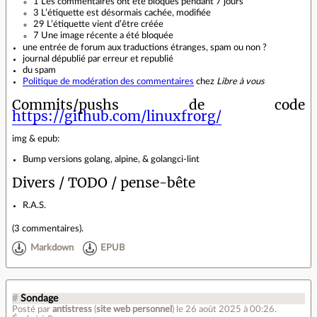
1 Les commentaires ont été bloqués pendant 7 jours
3 L’étiquette est désormais cachée, modifiée
29 L’étiquette vient d’être créée
7 Une image récente a été bloquée
une entrée de forum aux traductions étranges, spam ou non ?
journal dépublié par erreur et republié
du spam
Politique de modération des commentaires
chez
Libre à vous
Commits/pushs de code
https://github.com/linuxfrorg/
img & epub:
Bump versions golang, alpine, & golangci-lint
Divers / TODO / pense-bête
R.A.S.
(
3 commentaires
).
Markdown
EPUB
#
Sondage
Posté par
antistress
(
site web personnel
)
le 26 août 2025 à 00:26
.