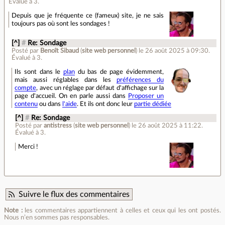
Évalué à
3
.
Depuis que je fréquente ce (fameux) site, je ne sais
toujours pas où sont les sondages !
[^]
#
Re: Sondage
Posté par
Benoît Sibaud
(
site web personnel
)
le 26 août 2025 à 09:30
.
Évalué à
3
.
Ils sont dans le
plan
du bas de page évidemment,
mais aussi réglables dans les
préférences du
compte
, avec un réglage par défaut d'affichage sur la
page d'accueil. On en parle aussi dans
Proposer un
contenu
ou dans
l'aide
. Et ils ont donc leur
partie dédiée
[^]
#
Re: Sondage
Posté par
antistress
(
site web personnel
)
le 26 août 2025 à 11:22
.
Évalué à
3
.
Merci !
Suivre le flux des commentaires
Note :
les commentaires appartiennent à celles et ceux qui les ont postés.
Nous n’en sommes pas responsables.