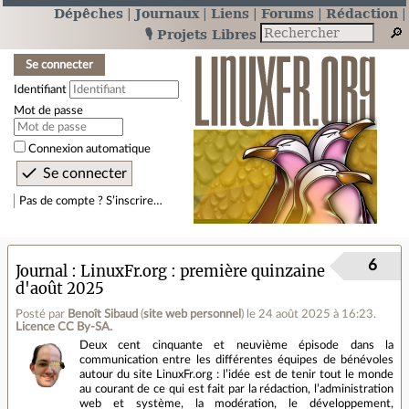
Dépêches
Journaux
Liens
Forums
Rédaction
🎙️ Projets Libres
Se connecter
Identifiant
Mot de passe
Connexion automatique
Pas de compte ? S’inscrire…
6
Journal
LinuxFr.org : première quinzaine
d'août 2025
Posté par
Benoît Sibaud
(
site web personnel
)
le 24 août 2025 à 16:23
.
Licence CC By‑SA.
Deux cent cinquante et neuvième épisode dans la
communication entre les différentes équipes de bénévoles
autour du site LinuxFr.org : l’idée est de tenir tout le monde
au courant de ce qui est fait par la rédaction, l’administration
web et système, la modération, le développement,