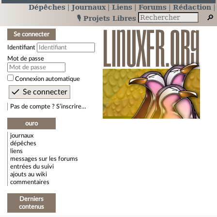
Dépêches
Journaux
Liens
Forums
Rédaction
🎙️ Projets Libres
Se connecter
Identifiant
Mot de passe
Connexion automatique
Pas de compte ? S’inscrire…
ouro
journaux
dépêches
liens
messages sur les forums
entrées du suivi
ajouts au wiki
commentaires
Derniers
contenus