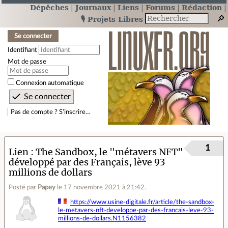
Dépêches
Journaux
Liens
Forums
Rédaction
🎙️ Projets Libres
Se connecter
Identifiant
Mot de passe
Connexion automatique
Pas de compte ? S’inscrire…
1
Lien
The Sandbox, le "métavers NFT"
développé par des Français, lève 93
millions de dollars
Posté par
Papey
le 17 novembre 2021 à 21:42
.
https://www.usine-digitale.fr/article/the-sandbox-
le-metavers-nft-developpe-par-des-francais-leve-93-
millions-de-dollars.N1156382