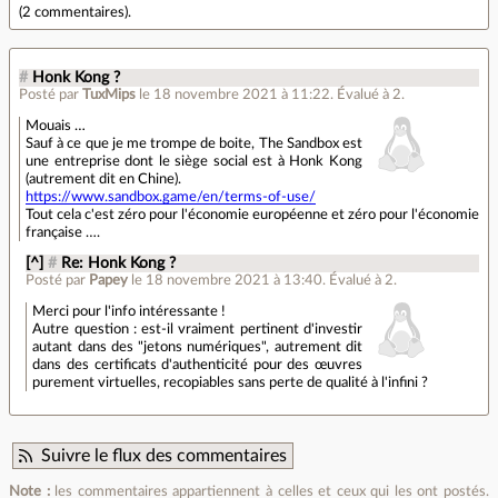
(
2 commentaires
).
#
Honk Kong ?
Posté par
TuxMips
le 18 novembre 2021 à 11:22
.
Évalué à
2
.
Mouais …
Sauf à ce que je me trompe de boite, The Sandbox est
une entreprise dont le siège social est à Honk Kong
(autrement dit en Chine).
https://www.sandbox.game/en/terms-of-use/
Tout cela c'est zéro pour l'économie européenne et zéro pour l'économie
française ….
[^]
#
Re: Honk Kong ?
Posté par
Papey
le 18 novembre 2021 à 13:40
.
Évalué à
2
.
Merci pour l'info intéressante !
Autre question : est-il vraiment pertinent d'investir
autant dans des "jetons numériques", autrement dit
dans des certificats d'authenticité pour des œuvres
purement virtuelles, recopiables sans perte de qualité à l'infini ?
Suivre le flux des commentaires
Note :
les commentaires appartiennent à celles et ceux qui les ont postés.