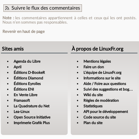
Suivre le flux des commentaires
Note :
les commentaires appartiennent à celles et ceux qui les ont postés.
Nous n’en sommes pas responsables.
Revenir en haut de page
Sites amis
À propos de LinuxFr.org
Agenda du Libre
Mentions légales
April
Faire un don
Éditions D-BookeR
L’équipe de LinuxFr.org
Éditions Diamond
Informations sur le site
Éditions Eyrolles
Aide / Foire aux questions
Éditions ENI
Suivi des suggestions et bogues
En Vente Libre
Wiki du site
Framasoft
Règles de modération
La Quadrature du Net
Statistiques
Lea-Linux
API pour le développement
Open Source Initiative
Code source du site
Imprimerie Grafik Plus
Plan du site