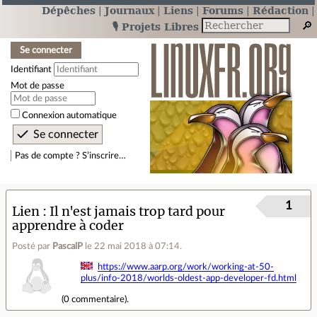
Dépêches
Journaux
Liens
Forums
Rédaction
🎙️ Projets Libres
Se connecter
Identifiant
Mot de passe
Connexion automatique
Pas de compte ? S’inscrire…
1
Lien
Il n'est jamais trop tard pour
apprendre à coder
Posté par
PascalP
le 22 mai 2018 à 07:14
.
https://www.aarp.org/work/working-at-50-
plus/info-2018/worlds-oldest-app-developer-fd.html
(
0 commentaire
).