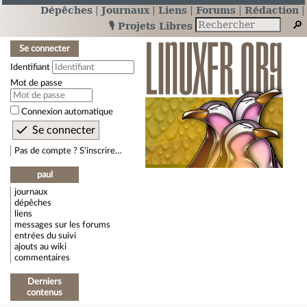
Dépêches
Journaux
Liens
Forums
Rédaction
🎙️ Projets Libres
Se connecter
Identifiant
Mot de passe
Connexion automatique
Pas de compte ? S’inscrire…
paul
journaux
dépêches
liens
messages sur les forums
entrées du suivi
ajouts au wiki
commentaires
Derniers
contenus