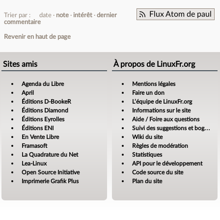
Flux Atom de paul
Trier par :
date
note
intérêt
dernier
commentaire
Revenir en haut de page
Sites amis
À propos de LinuxFr.org
Agenda du Libre
Mentions légales
April
Faire un don
Éditions D-BookeR
L’équipe de LinuxFr.org
Éditions Diamond
Informations sur le site
Éditions Eyrolles
Aide / Foire aux questions
Éditions ENI
Suivi des suggestions et bogues
En Vente Libre
Wiki du site
Framasoft
Règles de modération
La Quadrature du Net
Statistiques
Lea-Linux
API pour le développement
Open Source Initiative
Code source du site
Imprimerie Grafik Plus
Plan du site