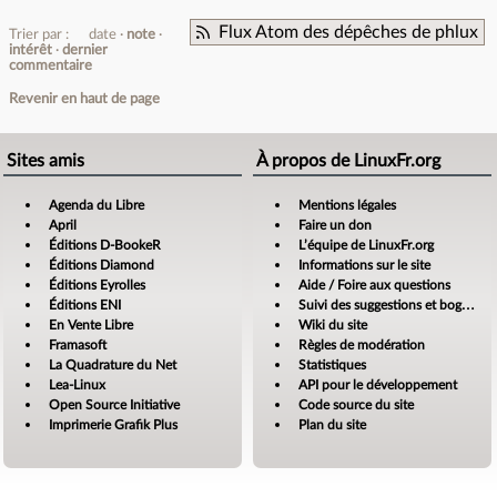
Flux Atom des dépêches de phlux
Trier par :
date
note
intérêt
dernier
commentaire
Revenir en haut de page
Sites amis
À propos de LinuxFr.org
Agenda du Libre
Mentions légales
April
Faire un don
Éditions D-BookeR
L’équipe de LinuxFr.org
Éditions Diamond
Informations sur le site
Éditions Eyrolles
Aide / Foire aux questions
Éditions ENI
Suivi des suggestions et bogues
En Vente Libre
Wiki du site
Framasoft
Règles de modération
La Quadrature du Net
Statistiques
Lea-Linux
API pour le développement
Open Source Initiative
Code source du site
Imprimerie Grafik Plus
Plan du site