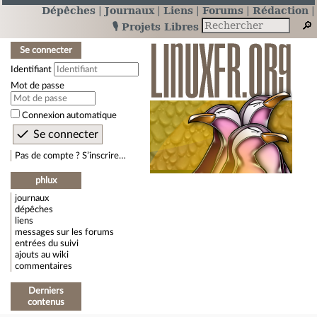
Dépêches
Journaux
Liens
Forums
Rédaction
🎙️ Projets Libres
Se connecter
Identifiant
Mot de passe
Connexion automatique
Pas de compte ? S’inscrire…
phlux
journaux
dépêches
liens
messages sur les forums
entrées du suivi
ajouts au wiki
commentaires
Derniers
contenus