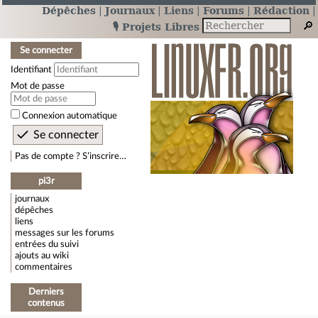
Dépêches
Journaux
Liens
Forums
Rédaction
🎙️ Projets Libres
Se connecter
Identifiant
Mot de passe
Connexion automatique
Pas de compte ? S’inscrire…
pi3r
journaux
dépêches
liens
messages sur les forums
entrées du suivi
ajouts au wiki
commentaires
Derniers
contenus