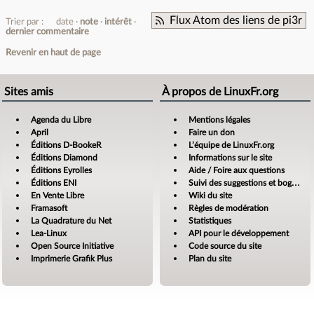
Flux Atom des liens de pi3r
Trier par :
date
note
intérêt
dernier commentaire
Revenir en haut de page
Sites amis
À propos de LinuxFr.org
Agenda du Libre
Mentions légales
April
Faire un don
Éditions D-BookeR
L’équipe de LinuxFr.org
Éditions Diamond
Informations sur le site
Éditions Eyrolles
Aide / Foire aux questions
Éditions ENI
Suivi des suggestions et bogues
En Vente Libre
Wiki du site
Framasoft
Règles de modération
La Quadrature du Net
Statistiques
Lea-Linux
API pour le développement
Open Source Initiative
Code source du site
Imprimerie Grafik Plus
Plan du site