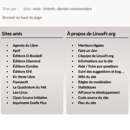
Trier par :
date
note
intérêt
dernier commentaire
Revenir en haut de page
Sites amis
À propos de LinuxFr.org
Agenda du Libre
Mentions légales
April
Faire un don
Éditions D-BookeR
L’équipe de LinuxFr.org
Éditions Diamond
Informations sur le site
Éditions Eyrolles
Aide / Foire aux questions
Éditions ENI
Suivi des suggestions et bogues
En Vente Libre
Wiki du site
Framasoft
Règles de modération
La Quadrature du Net
Statistiques
Lea-Linux
API pour le développement
Open Source Initiative
Code source du site
Imprimerie Grafik Plus
Plan du site