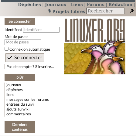
Dépêches
Journaux
Liens
Forums
Rédaction
🎙️ Projets Libres
Se connecter
Identifiant
Mot de passe
Connexion automatique
Pas de compte ? S’inscrire…
pi3r
journaux
dépêches
liens
messages sur les forums
entrées du suivi
ajouts au wiki
commentaires
Derniers
contenus