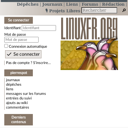
Dépêches
Journaux
Liens
Forums
Rédaction
🎙️ Projets Libres
Se connecter
Identifiant
Mot de passe
Connexion automatique
Pas de compte ? S’inscrire…
pierrespot
journaux
dépêches
liens
messages sur les forums
entrées du suivi
ajouts au wiki
commentaires
Derniers
contenus