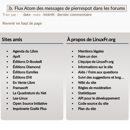
Flux Atom des messages de pierrespot dans les forums
Trier par :
date
note
intérêt
dernier commentaire
Revenir en haut de page
Sites amis
À propos de LinuxFr.org
Agenda du Libre
Mentions légales
April
Faire un don
Éditions D-BookeR
L’équipe de LinuxFr.org
Éditions Diamond
Informations sur le site
Éditions Eyrolles
Aide / Foire aux questions
Éditions ENI
Suivi des suggestions et bogues
En Vente Libre
Wiki du site
Framasoft
Règles de modération
La Quadrature du Net
Statistiques
Lea-Linux
API pour le développement
Open Source Initiative
Code source du site
Imprimerie Grafik Plus
Plan du site