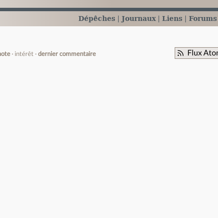
Dépêches
Journaux
Liens
Forums
Flux Ato
note
intérêt
dernier commentaire
e