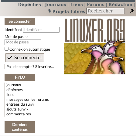
Dépêches
Journaux
Liens
Forums
Rédaction
🎙️ Projets Libres
Se connecter
Identifiant
Mot de passe
Connexion automatique
Pas de compte ? S’inscrire…
PirLO
journaux
dépêches
liens
messages sur les forums
entrées du suivi
ajouts au wiki
commentaires
Derniers
contenus