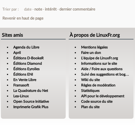
Trier par :
date
note
intérêt
dernier commentaire
Revenir en haut de page
Sites amis
À propos de LinuxFr.org
Agenda du Libre
Mentions légales
April
Faire un don
Éditions D-BookeR
L’équipe de LinuxFr.org
Éditions Diamond
Informations sur le site
Éditions Eyrolles
Aide / Foire aux questions
Éditions ENI
Suivi des suggestions et bogues
En Vente Libre
Wiki du site
Framasoft
Règles de modération
La Quadrature du Net
Statistiques
Lea-Linux
API pour le développement
Open Source Initiative
Code source du site
Imprimerie Grafik Plus
Plan du site