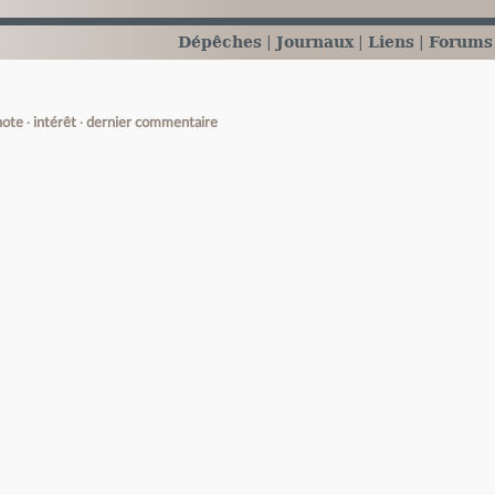
Dépêches
Journaux
Liens
Forums
note
intérêt
dernier commentaire
e