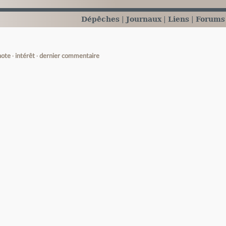
Dépêches
Journaux
Liens
Forums
note
intérêt
dernier commentaire
e