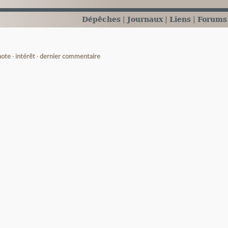
Dépêches
Journaux
Liens
Forums
note
intérêt
dernier commentaire
e