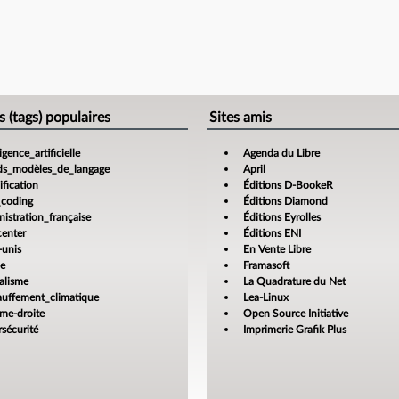
s (tags) populaires
Sites amis
ligence_artificielle
Agenda du Libre
ds_modèles_de_langage
April
fication
Éditions D-BookeR
_coding
Éditions Diamond
istration_française
Éditions Eyrolles
center
Éditions ENI
-unis
En Vente Libre
ce
Framasoft
alisme
La Quadrature du Net
auffement_climatique
Lea-Linux
ême-droite
Open Source Initiative
sécurité
Imprimerie Grafik Plus