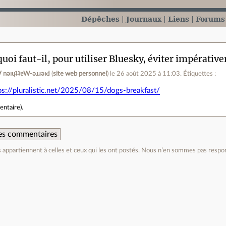
Dépêches
Journaux
Liens
Forums
uoi faut-il, pour utiliser Bluesky, éviter impérati
ןƃu∀ nǝıɥʇʇɐW-ǝɹɹǝıԀ
(
site web personnel
)
le 26 août 2025 à 11:03
.
Étiquettes :
ps://pluralistic.net/2025/08/15/dogs-breakfast/
entaire
).
 des commentaires
appartiennent à celles et ceux qui les ont postés. Nous n’en sommes pas respo
e