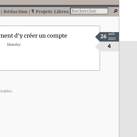
Rédaction
🎙️ Projets Libres
vement d'y créer un compte
août
26
2025
bluesky
4
nsables.