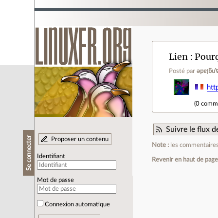
Lien
Pourq
Posté par
ǝpɐ
htt
(
0 comm
Suivre le flux
Se connecter
Proposer un contenu
Note :
les commentaires 
Identifiant
Revenir en haut de pag
Mot de passe
Connexion automatique