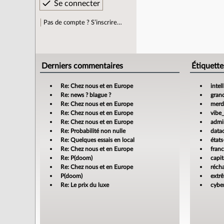
Pas de compte ? S’inscrire…
Derniers commentaires
Étiquette
Re: Chez nous et en Europe
intel
Re: news ? blague ?
gran
Re: Chez nous et en Europe
merdi
Re: Chez nous et en Europe
vibe
Re: Chez nous et en Europe
admin
Re: Probabilité non nulle
data
Re: Quelques essais en local
états
Re: Chez nous et en Europe
fran
Re: P(doom)
capit
Re: Chez nous et en Europe
réch
P(doom)
extr
Re: Le prix du luxe
cyber