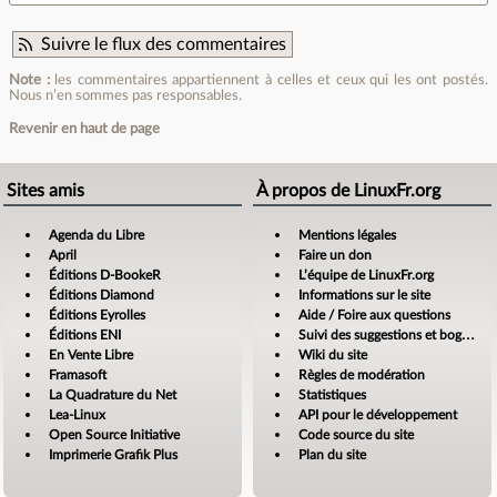
Suivre le flux des commentaires
Note :
les commentaires appartiennent à celles et ceux qui les ont postés.
Nous n’en sommes pas responsables.
Revenir en haut de page
Sites amis
À propos de LinuxFr.org
Agenda du Libre
Mentions légales
April
Faire un don
Éditions D-BookeR
L’équipe de LinuxFr.org
Éditions Diamond
Informations sur le site
Éditions Eyrolles
Aide / Foire aux questions
Éditions ENI
Suivi des suggestions et bogues
En Vente Libre
Wiki du site
Framasoft
Règles de modération
La Quadrature du Net
Statistiques
Lea-Linux
API pour le développement
Open Source Initiative
Code source du site
Imprimerie Grafik Plus
Plan du site