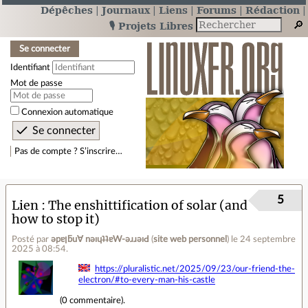
Dépêches
Journaux
Liens
Forums
Rédaction
🎙️ Projets Libres
Se connecter
Identifiant
Mot de passe
Connexion automatique
Pas de compte ? S’inscrire…
5
Lien
The enshittification of solar (and
how to stop it)
Posté par
ǝpɐןƃu∀ nǝıɥʇʇɐW-ǝɹɹǝıԀ
(
site web personnel
)
le 24 septembre
2025 à 08:54
.
https://pluralistic.net/2025/09/23/our-friend-the-
electron/#to-every-man-his-castle
(
0 commentaire
).