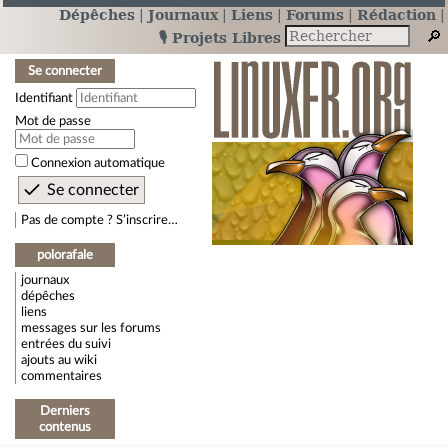
Dépêches
Journaux
Liens
Forums
Rédaction
🎙️ Projets Libres
Se connecter
Identifiant
Mot de passe
Connexion automatique
Pas de compte ? S’inscrire…
polorafale
journaux
dépêches
liens
messages sur les forums
entrées du suivi
ajouts au wiki
commentaires
Derniers
contenus