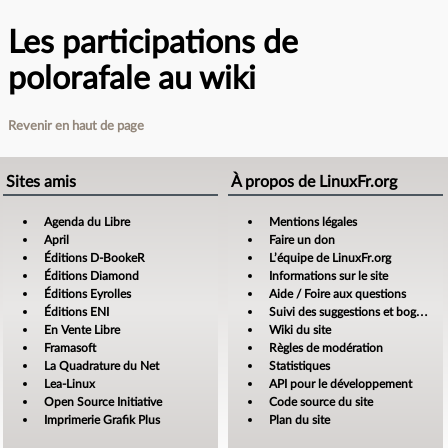
Les participations de
polorafale au wiki
Revenir en haut de page
Sites amis
À propos de LinuxFr.org
Agenda du Libre
Mentions légales
April
Faire un don
Éditions D-BookeR
L’équipe de LinuxFr.org
Éditions Diamond
Informations sur le site
Éditions Eyrolles
Aide / Foire aux questions
Éditions ENI
Suivi des suggestions et bogues
En Vente Libre
Wiki du site
Framasoft
Règles de modération
La Quadrature du Net
Statistiques
Lea-Linux
API pour le développement
Open Source Initiative
Code source du site
Imprimerie Grafik Plus
Plan du site