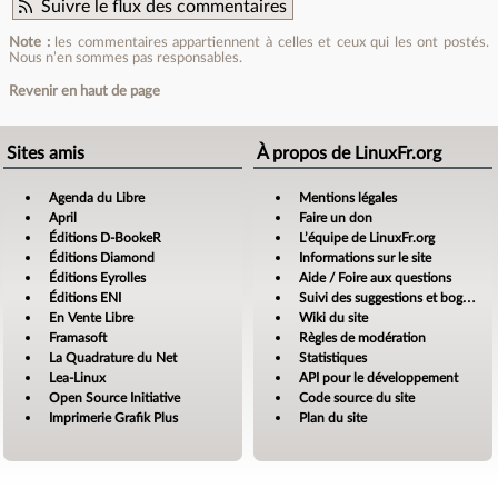
Suivre le flux des commentaires
Note :
les commentaires appartiennent à celles et ceux qui les ont postés.
Nous n’en sommes pas responsables.
Revenir en haut de page
Sites amis
À propos de LinuxFr.org
Agenda du Libre
Mentions légales
April
Faire un don
Éditions D-BookeR
L’équipe de LinuxFr.org
Éditions Diamond
Informations sur le site
Éditions Eyrolles
Aide / Foire aux questions
Éditions ENI
Suivi des suggestions et bogues
En Vente Libre
Wiki du site
Framasoft
Règles de modération
La Quadrature du Net
Statistiques
Lea-Linux
API pour le développement
Open Source Initiative
Code source du site
Imprimerie Grafik Plus
Plan du site