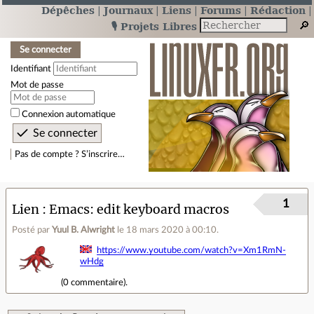
Dépêches
Journaux
Liens
Forums
Rédaction
🎙️ Projets Libres
Se connecter
Identifiant
Mot de passe
Connexion automatique
Pas de compte ? S’inscrire…
1
Lien
Emacs: edit keyboard macros
Posté par
Yuul B. Alwright
le 18 mars 2020 à 00:10
.
https://www.youtube.com/watch?v=Xm1RmN-
wHdg
(
0 commentaire
).