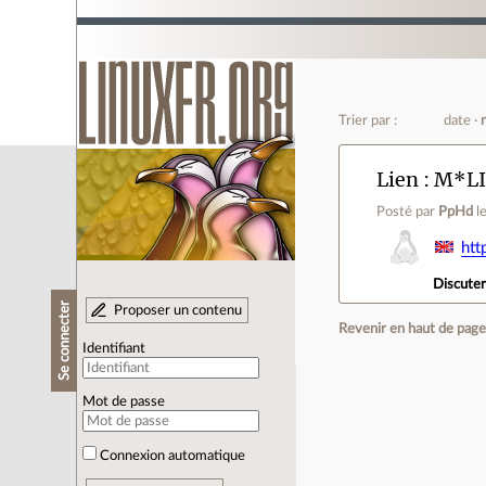
Trier par :
date
Lien
M*LIB
Posté par
PpHd
l
htt
Discute
Se connecter
Proposer un contenu
Revenir en haut de pag
Identifiant
Mot de passe
Connexion automatique