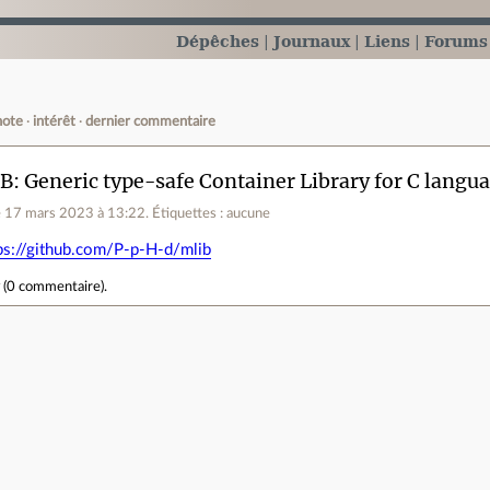
Dépêches
Journaux
Liens
Forums
note
intérêt
dernier commentaire
: Generic type-safe Container Library for C langu
e 17 mars 2023 à 13:22
.
Étiquettes : aucune
ps://github.com/P-p-H-d/mlib
r
(
0 commentaire
).
e