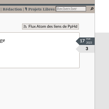
Rédaction
🎙️ Projets Libres
Flux Atom des liens de PpHd
age
mar.
17
2023
3