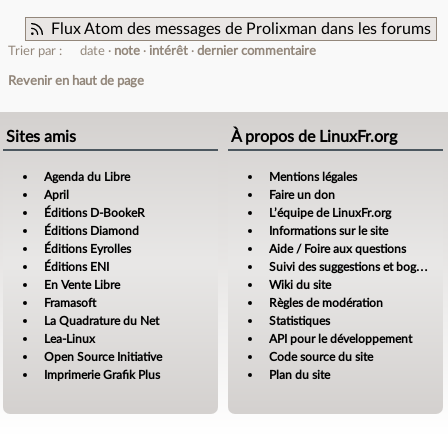
Flux Atom des messages de Prolixman dans les forums
Trier par :
date
note
intérêt
dernier commentaire
Revenir en haut de page
Sites amis
À propos de LinuxFr.org
Agenda du Libre
Mentions légales
April
Faire un don
Éditions D-BookeR
L’équipe de LinuxFr.org
Éditions Diamond
Informations sur le site
Éditions Eyrolles
Aide / Foire aux questions
Éditions ENI
Suivi des suggestions et bogues
En Vente Libre
Wiki du site
Framasoft
Règles de modération
La Quadrature du Net
Statistiques
Lea-Linux
API pour le développement
Open Source Initiative
Code source du site
Imprimerie Grafik Plus
Plan du site