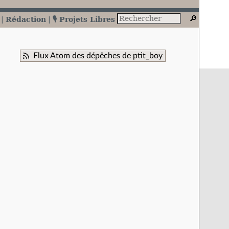
Rédaction
🎙️ Projets Libres
Flux Atom des dépêches de ptit_boy