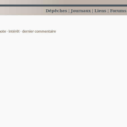
Dépêches
Journaux
Liens
Forums
note
intérêt
dernier commentaire
e