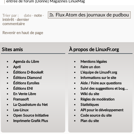
entrée de forum
[Donne] Magazines LinuxMag
Flux Atom des journaux de pudbou
Trier par :
date
note
intérêt
dernier
commentaire
Revenir en haut de page
Sites amis
À propos de LinuxFr.org
Agenda du Libre
Mentions légales
April
Faire un don
Éditions D-BookeR
L’équipe de LinuxFr.org
Éditions Diamond
Informations sur le site
Éditions Eyrolles
Aide / Foire aux questions
Éditions ENI
Suivi des suggestions et bogues
En Vente Libre
Wiki du site
Framasoft
Règles de modération
La Quadrature du Net
Statistiques
Lea-Linux
API pour le développement
Open Source Initiative
Code source du site
Imprimerie Grafik Plus
Plan du site