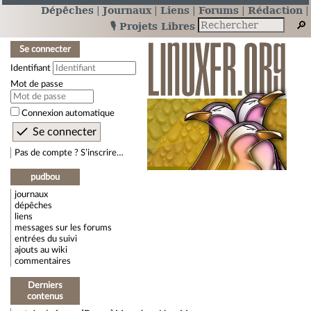
Dépêches
Journaux
Liens
Forums
Rédaction
🎙️ Projets Libres
Se connecter
Identifiant
Mot de passe
Connexion automatique
Pas de compte ? S’inscrire…
pudbou
journaux
dépêches
liens
messages sur les forums
entrées du suivi
ajouts au wiki
commentaires
Derniers
contenus