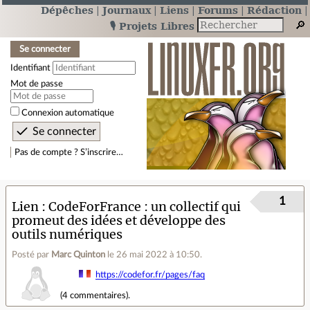
Dépêches
Journaux
Liens
Forums
Rédaction
🎙️ Projets Libres
Se connecter
Identifiant
Mot de passe
Connexion automatique
Pas de compte ? S’inscrire…
1
Lien
CodeForFrance : un collectif qui
promeut des idées et développe des
outils numériques
Posté par
Marc Quinton
le 26 mai 2022 à 10:50
.
https://codefor.fr/pages/faq
(
4 commentaires
).