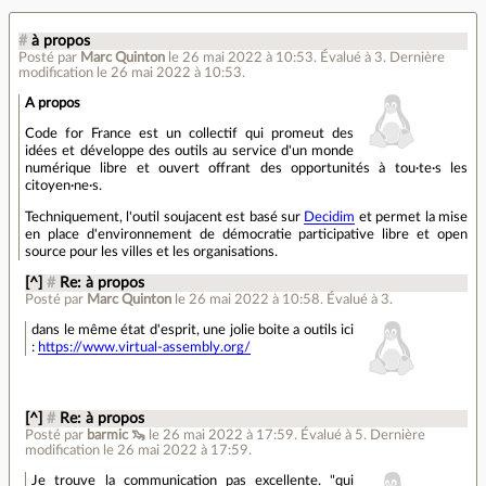
#
à propos
Posté par
Marc Quinton
le 26 mai 2022 à 10:53
.
Évalué à
3
.
Dernière
modification le 26 mai 2022 à 10:53.
A propos
Code for France est un collectif qui promeut des
idées et développe des outils au service d'un monde
numérique libre et ouvert offrant des opportunités à tou·te·s les
citoyen·ne·s.
Techniquement, l'outil soujacent est basé sur
Decidim
et permet la mise
en place d'environnement de démocratie participative libre et open
source pour les villes et les organisations.
[^]
#
Re: à propos
Posté par
Marc Quinton
le 26 mai 2022 à 10:58
.
Évalué à
3
.
dans le même état d'esprit, une jolie boite a outils ici
:
https://www.virtual-assembly.org/
[^]
#
Re: à propos
Posté par
barmic 🦦
le 26 mai 2022 à 17:59
.
Évalué à
5
.
Dernière
modification le 26 mai 2022 à 17:59.
Je trouve la communication pas excellente. "qui