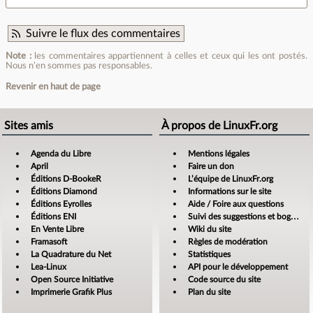
Suivre le flux des commentaires
Note :
les commentaires appartiennent à celles et ceux qui les ont postés.
Nous n’en sommes pas responsables.
Revenir en haut de page
Sites amis
À propos de LinuxFr.org
Agenda du Libre
Mentions légales
April
Faire un don
Éditions D-BookeR
L’équipe de LinuxFr.org
Éditions Diamond
Informations sur le site
Éditions Eyrolles
Aide / Foire aux questions
Éditions ENI
Suivi des suggestions et bogues
En Vente Libre
Wiki du site
Framasoft
Règles de modération
La Quadrature du Net
Statistiques
Lea-Linux
API pour le développement
Open Source Initiative
Code source du site
Imprimerie Grafik Plus
Plan du site