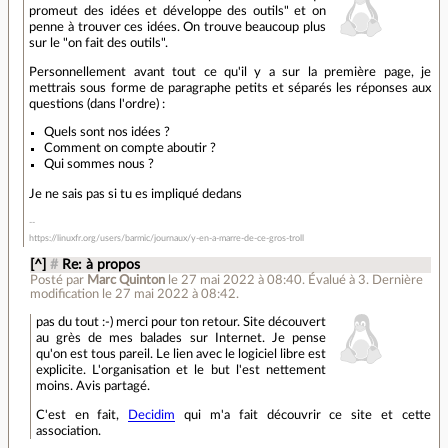
promeut des idées et développe des outils" et on
penne à trouver ces idées. On trouve beaucoup plus
sur le "on fait des outils".
Personnellement avant tout ce qu'il y a sur la première page, je
mettrais sous forme de paragraphe petits et séparés les réponses aux
questions (dans l'ordre) :
Quels sont nos idées ?
Comment on compte aboutir ?
Qui sommes nous ?
Je ne sais pas si tu es impliqué dedans
https://linuxfr.org/users/barmic/journaux/y-en-a-marre-de-ce-gros-troll
[^]
#
Re: à propos
Posté par
Marc Quinton
le 27 mai 2022 à 08:40
.
Évalué à
3
.
Dernière
modification le 27 mai 2022 à 08:42.
pas du tout :-) merci pour ton retour. Site découvert
au grès de mes balades sur Internet. Je pense
qu'on est tous pareil. Le lien avec le logiciel libre est
explicite. L'organisation et le but l'est nettement
moins. Avis partagé.
C'est en fait,
Decidim
qui m'a fait découvrir ce site et cette
association.