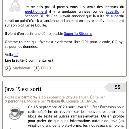
Je ne sais pas si parmis vous il y avait des lecteurs du
geektionnerd
il y a quelques années ou de
superflu
la
seconde BD de Gee. Il avait annoncé que la suite de superflu
serait un point'n'click à l'ancienne et l'on peut en suivre le développement
sur son blog Grise Bouille.
Il vient d'en sortir une démo jouable
Superflu Riteurnz
.
Comme tout ce qu'il fait c'est évidement libre GPL pour le code, CC-by-
sa pour les données.
Voila
(…)
Lire la suite
(
6 commentaires
).
Markdown
EPUB
55
Java 15 est sorti
Posté par
barmic 🦦
le 15 septembre 2020 à 14:47
.
Édité par
9 personnes
.
Modéré par
Ysabeau 🧶
.
Licence CC By‑SA.
Ce 15 septembre 2020 sort Java 15. C’est l’occasion pour
cette dépêche de revenir sur les nouveautés entre les
blocs de texte et autres ramasse‑miettes. On en profite
pour parler de quelques informations autour de Java (les
vingt‑cinq ans de la plate‑forme, les nouveaux champions,