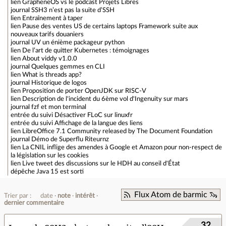
lien
GrapheneOS vs le podcast Projets Libres
journal
SSH3 n’est pas la suite d’SSH
lien
Entraînement à taper
lien
Pause des ventes US de certains laptops Framework suite aux
nouveaux tarifs douaniers
journal
UV un énième packageur python
lien
De l’art de quitter Kubernetes : témoignages
lien
About viddy v1.0.0
journal
Quelques gemmes en CLI
lien
What is threads app?
journal
Historique de logos
lien
Proposition de porter OpenJDK sur RISC-V
lien
Description de l'incident du 6ème vol d'Ingenuity sur mars
journal
fzf et mon terminal
entrée du suivi
Désactiver FLoC sur linuxfr
entrée du suivi
Affichage de la langue des liens
lien
LibreOffice 7.1 Community released by The Document Foundation
journal
Démo de Superflu Riteurnz
lien
La CNIL inflige des amendes à Google et Amazon pour non-respect de
la législation sur les cookies
lien
Live tweet des discussions sur le HDH au conseil d'État
dépêche
Java 15 est sorti
Flux Atom de barmic 🦦
Trier par :
date
note
intérêt
dernier commentaire
32