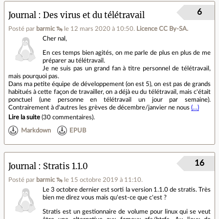
6
Journal
Des virus et du télétravail
Posté par
barmic 🦦
le 12 mars 2020 à 10:50
.
Licence CC By‑SA.
Cher nal,
En ces temps bien agités, on me parle de plus en plus de me
préparer au télétravail.
Je ne suis pas un grand fan à titre personnel de télétravail,
mais pourquoi pas.
Dans ma petite équipe de développement (on est 5), on est pas de grands
habitués à cette façon de travailler, on a déjà eu du télétravail, mais c'était
ponctuel (une personne en télétravail un jour par semaine).
Contrairement à d'autres les grèves de décembre/janvier ne nous
(…)
Lire la suite
(
30 commentaires
).
Markdown
EPUB
16
Journal
Stratis 1.1.0
Posté par
barmic 🦦
le 15 octobre 2019 à 11:10
.
Le 3 octobre dernier est sorti la version 1.1.0 de stratis. Très
bien me direz vous mais qu'est-ce que c'est ?
Stratis est un gestionnaire de volume pour linux qui se veut