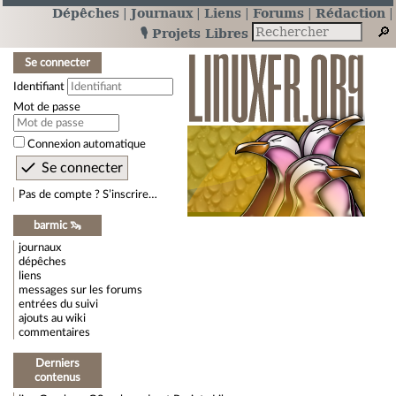
Dépêches
Journaux
Liens
Forums
Rédaction
🎙️ Projets Libres
Se connecter
Identifiant
Mot de passe
Connexion automatique
Pas de compte ? S’inscrire…
barmic 🦦
journaux
dépêches
liens
messages sur les forums
entrées du suivi
ajouts au wiki
commentaires
Derniers
contenus