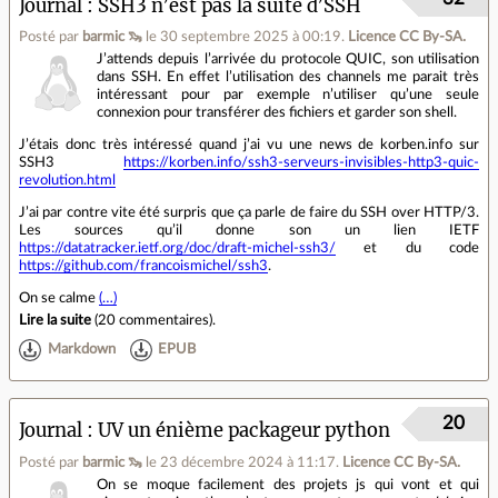
Journal
SSH3 n’est pas la suite d’SSH
Posté par
barmic 🦦
le 30 septembre 2025 à 00:19
.
Licence CC By‑SA.
J’attends depuis l’arrivée du protocole QUIC, son utilisation
dans SSH. En effet l’utilisation des channels me parait très
intéressant pour par exemple n’utiliser qu’une seule
connexion pour transférer des fichiers et garder son shell.
J’étais donc très intéressé quand j’ai vu une news de korben.info sur
SSH3
https://korben.info/ssh3-serveurs-invisibles-http3-quic-
revolution.html
J’ai par contre vite été surpris que ça parle de faire du SSH over HTTP/3.
Les sources qu’il donne son un lien IETF
https://datatracker.ietf.org/doc/draft-michel-ssh3/
et du code
https://github.com/francoismichel/ssh3
.
On se calme
(…)
Lire la suite
(
20 commentaires
).
Markdown
EPUB
20
Journal
UV un énième packageur python
Posté par
barmic 🦦
le 23 décembre 2024 à 11:17
.
Licence CC By‑SA.
On se moque facilement des projets js qui vont et qui