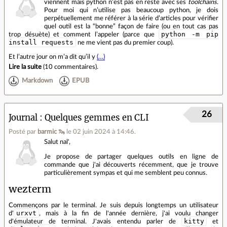
viennent mais python n’est pas en reste avec ses
toolchains
.
Pour moi qui n’utilise pas beaucoup python, je dois
perpétuellement me référer à la série d’articles pour vérifier
quel outil est la “bonne” façon de faire (ou en tout cas pas
python -m pip
trop désuète) et comment l’appeler (parce que
install requests
ne me vient pas du premier coup).
Et l’autre jour on m’a dit qu’il y
(…)
Lire la suite
(
10 commentaires
).
Markdown
EPUB
26
Journal
Quelques gemmes en CLI
Posté par
barmic 🦦
le 02 juin 2024 à 14:46
.
Salut nal',
Je propose de partager quelques outils en ligne de
commande que j'ai découverts récemment, que je trouve
particulièrement sympas et qui me semblent peu connus.
wezterm
Commençons par le terminal. Je suis depuis longtemps un utilisateur
urxvt
d'
, mais à la fin de l'année dernière, j'ai voulu changer
kitty
d'émulateur de terminal. J'avais entendu parler de
et