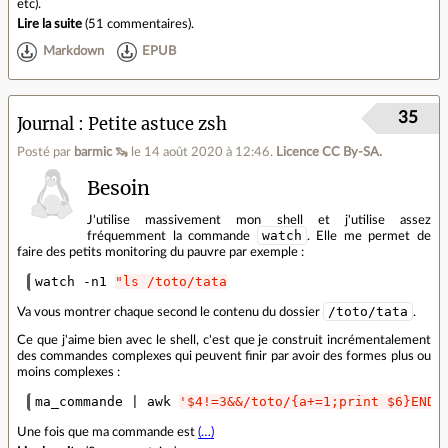
etc).
Lire la suite
(
51 commentaires
).
Markdown
EPUB
35
Journal
Petite astuce zsh
Posté par
barmic 🦦
le 14 août 2020 à 12:46
.
Licence CC By‑SA.
Besoin
J'utilise massivement mon shell et j'utilise assez
watch
fréquemment la commande
. Elle me permet de
faire des petits monitoring du pauvre par exemple :
watch -n1 
"ls /toto/tata
/toto/tata
Va vous montrer chaque second le contenu du dossier
.
Ce que j'aime bien avec le shell, c'est que je construit incrémentalement
des commandes complexes qui peuvent finir par avoir des formes plus ou
moins complexes :
ma_commande 
|
 awk 
'$4!=3&&/toto/{a+=1;print $6}END{
Une fois que ma commande est
(…)