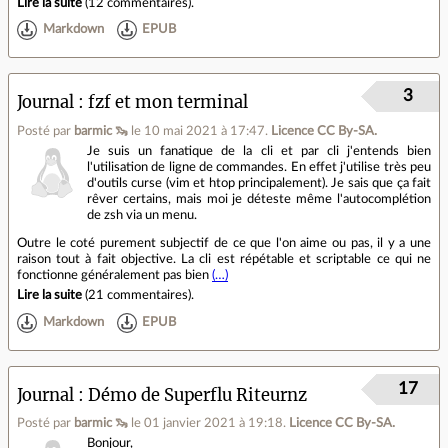
Lire la suite
(
12 commentaires
).
Markdown
EPUB
3
Journal
fzf et mon terminal
Posté par
barmic 🦦
le 10 mai 2021 à 17:47
.
Licence CC By‑SA.
Je suis un fanatique de la cli et par cli j'entends bien
l'utilisation de ligne de commandes. En effet j'utilise très peu
d'outils curse (vim et htop principalement). Je sais que ça fait
rêver certains, mais moi je déteste même l'autocomplétion
de zsh via un menu.
Outre le coté purement subjectif de ce que l'on aime ou pas, il y a une
raison tout à fait objective. La cli est répétable et scriptable ce qui ne
fonctionne généralement pas bien
(…)
Lire la suite
(
21 commentaires
).
Markdown
EPUB
17
Journal
Démo de Superflu Riteurnz
Posté par
barmic 🦦
le 01 janvier 2021 à 19:18
.
Licence CC By‑SA.
Bonjour,