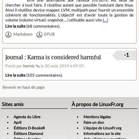
être une alternative aux fameux zfs/btrfs. Au lieux de
chercher à tout faire, il réutilise autant que possible l'existant dans linux.
Ainsi il réutilise device-mapper, LVM, multipath pour fournir un ensemble
cohérent de fonctionnalités. L'objectif est d'avoir toute la gestion de
volume (volume virtuel, snapshot,…) utilisable aussi vite
(…)
Lire la suite
(
68 commentaires
).
Markdown
EPUB
-1
Journal
Karma is considered harmful
Posté par
barmic 🦦
le 30 août 2019 à 09:59
.
Lire la suite
(
105 commentaires
).
Revenir en haut de page
Sites amis
À propos de LinuxFr.org
Agenda du Libre
Mentions légales
April
Faire un don
Éditions D-BookeR
L’équipe de LinuxFr.org
Éditions Diamond
Informations sur le site