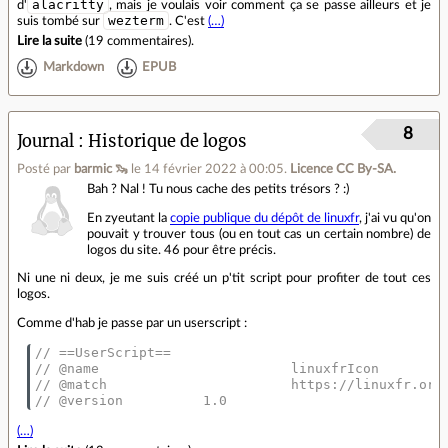
alacritty
d'
, mais je voulais voir comment ça se passe ailleurs et je
wezterm
suis tombé sur
. C'est
(…)
Lire la suite
(
19 commentaires
).
Markdown
EPUB
8
Journal
Historique de logos
Posté par
barmic 🦦
le 14 février 2022 à 00:05
.
Licence CC By‑SA.
Bah ? Nal ! Tu nous cache des petits trésors ? :)
En zyeutant la
copie publique du dépôt de linuxfr
, j'ai vu qu'on
pouvait y trouver tous (ou en tout cas un certain nombre) de
logos du site. 46 pour être précis.
Ni une ni deux, je me suis créé un p'tit script pour profiter de tout ces
logos.
Comme d'hab je passe par un userscript :
// ==UserScript==
// @name                        linuxfrIcon
// @match                       https://linuxfr.org
// @version          1.0
(…)