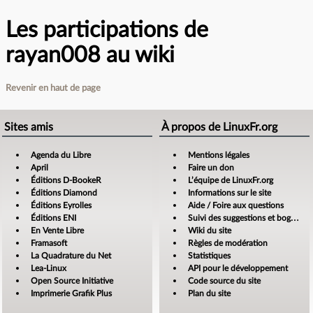
Les participations de
rayan008 au wiki
Revenir en haut de page
Sites amis
À propos de LinuxFr.org
Agenda du Libre
Mentions légales
April
Faire un don
Éditions D-BookeR
L’équipe de LinuxFr.org
Éditions Diamond
Informations sur le site
Éditions Eyrolles
Aide / Foire aux questions
Éditions ENI
Suivi des suggestions et bogues
En Vente Libre
Wiki du site
Framasoft
Règles de modération
La Quadrature du Net
Statistiques
Lea-Linux
API pour le développement
Open Source Initiative
Code source du site
Imprimerie Grafik Plus
Plan du site