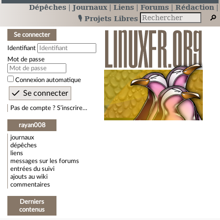
Dépêches
Journaux
Liens
Forums
Rédaction
🎙️ Projets Libres
Se connecter
Identifiant
Mot de passe
Connexion automatique
Pas de compte ? S’inscrire…
rayan008
journaux
dépêches
liens
messages sur les forums
entrées du suivi
ajouts au wiki
commentaires
Derniers
contenus