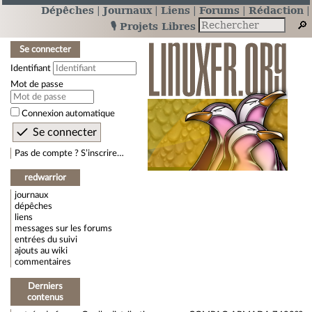
Dépêches
Journaux
Liens
Forums
Rédaction
🎙️ Projets Libres
Se connecter
Identifiant
Mot de passe
Connexion automatique
Pas de compte ? S’inscrire…
redwarrior
journaux
dépêches
liens
messages sur les forums
entrées du suivi
ajouts au wiki
commentaires
Derniers
contenus