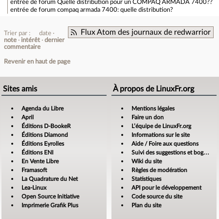
entrée de forum
Quelle distribution pour un COMPAQ ARMADA 7400??
entrée de forum
compaq armada 7400: quelle distribution?
Flux Atom des journaux de redwarrior
Trier par :
date
note
intérêt
dernier
commentaire
Revenir en haut de page
Sites amis
À propos de LinuxFr.org
Agenda du Libre
Mentions légales
April
Faire un don
Éditions D-BookeR
L’équipe de LinuxFr.org
Éditions Diamond
Informations sur le site
Éditions Eyrolles
Aide / Foire aux questions
Éditions ENI
Suivi des suggestions et bogues
En Vente Libre
Wiki du site
Framasoft
Règles de modération
La Quadrature du Net
Statistiques
Lea-Linux
API pour le développement
Open Source Initiative
Code source du site
Imprimerie Grafik Plus
Plan du site