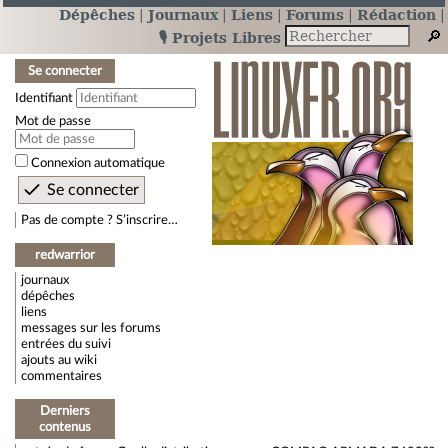
Dépêches
Journaux
Liens
Forums
Rédaction
🎙️ Projets Libres
Se connecter
Identifiant
Mot de passe
Connexion automatique
Pas de compte ? S’inscrire…
redwarrior
journaux
dépêches
liens
messages sur les forums
entrées du suivi
ajouts au wiki
commentaires
Derniers
contenus