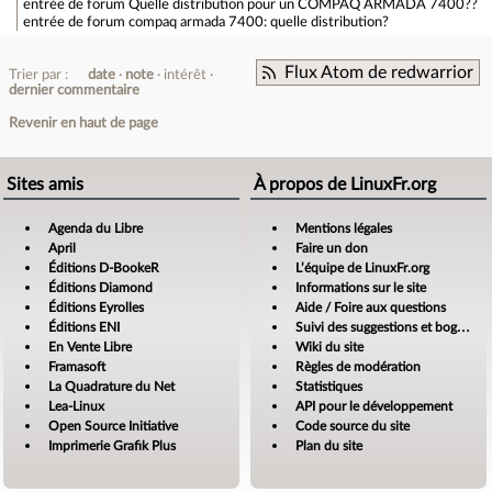
entrée de forum
Quelle distribution pour un COMPAQ ARMADA 7400??
entrée de forum
compaq armada 7400: quelle distribution?
Flux Atom de redwarrior
Trier par :
date
note
intérêt
dernier commentaire
Revenir en haut de page
Sites amis
À propos de LinuxFr.org
Agenda du Libre
Mentions légales
April
Faire un don
Éditions D-BookeR
L’équipe de LinuxFr.org
Éditions Diamond
Informations sur le site
Éditions Eyrolles
Aide / Foire aux questions
Éditions ENI
Suivi des suggestions et bogues
En Vente Libre
Wiki du site
Framasoft
Règles de modération
La Quadrature du Net
Statistiques
Lea-Linux
API pour le développement
Open Source Initiative
Code source du site
Imprimerie Grafik Plus
Plan du site