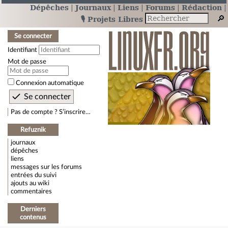
Dépêches
Journaux
Liens
Forums
Rédaction
🎙️ Projets Libres
Se connecter
Identifiant
Mot de passe
Connexion automatique
Pas de compte ? S’inscrire…
Refuznik
journaux
dépêches
liens
messages sur les forums
entrées du suivi
ajouts au wiki
commentaires
Derniers
contenus