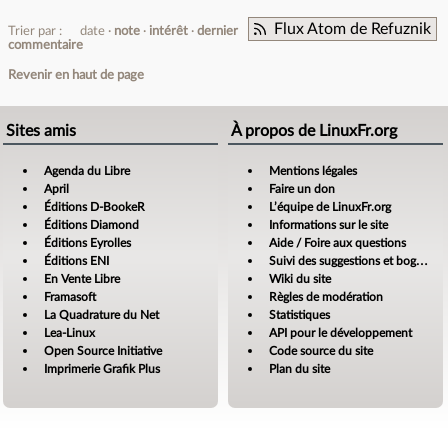
Flux Atom de Refuznik
Trier par :
date
note
intérêt
dernier
commentaire
Revenir en haut de page
Sites amis
À propos de LinuxFr.org
Agenda du Libre
Mentions légales
April
Faire un don
Éditions D-BookeR
L’équipe de LinuxFr.org
Éditions Diamond
Informations sur le site
Éditions Eyrolles
Aide / Foire aux questions
Éditions ENI
Suivi des suggestions et bogues
En Vente Libre
Wiki du site
Framasoft
Règles de modération
La Quadrature du Net
Statistiques
Lea-Linux
API pour le développement
Open Source Initiative
Code source du site
Imprimerie Grafik Plus
Plan du site