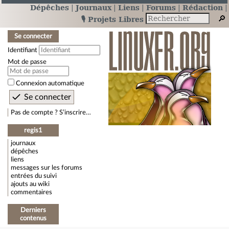
Dépêches
Journaux
Liens
Forums
Rédaction
🎙️ Projets Libres
Se connecter
Identifiant
Mot de passe
Connexion automatique
Pas de compte ? S’inscrire…
regis1
journaux
dépêches
liens
messages sur les forums
entrées du suivi
ajouts au wiki
commentaires
Derniers
contenus