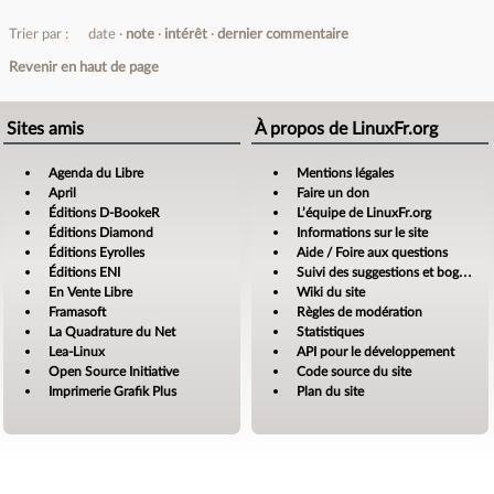
Trier par :
date
note
intérêt
dernier commentaire
Revenir en haut de page
Sites amis
À propos de LinuxFr.org
Agenda du Libre
Mentions légales
April
Faire un don
Éditions D-BookeR
L’équipe de LinuxFr.org
Éditions Diamond
Informations sur le site
Éditions Eyrolles
Aide / Foire aux questions
Éditions ENI
Suivi des suggestions et bogues
En Vente Libre
Wiki du site
Framasoft
Règles de modération
La Quadrature du Net
Statistiques
Lea-Linux
API pour le développement
Open Source Initiative
Code source du site
Imprimerie Grafik Plus
Plan du site