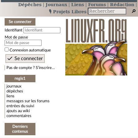
Dépêches
Journaux
Liens
Forums
Rédaction
🎙️ Projets Libres
Se connecter
Identifiant
Mot de passe
Connexion automatique
Pas de compte ? S’inscrire…
regis1
journaux
dépêches
liens
messages sur les forums
entrées du suivi
ajouts au wiki
commentaires
Derniers
contenus