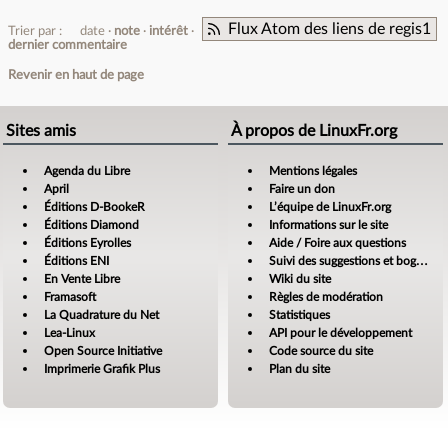
Flux Atom des liens de regis1
Trier par :
date
note
intérêt
dernier commentaire
Revenir en haut de page
Sites amis
À propos de LinuxFr.org
Agenda du Libre
Mentions légales
April
Faire un don
Éditions D-BookeR
L’équipe de LinuxFr.org
Éditions Diamond
Informations sur le site
Éditions Eyrolles
Aide / Foire aux questions
Éditions ENI
Suivi des suggestions et bogues
En Vente Libre
Wiki du site
Framasoft
Règles de modération
La Quadrature du Net
Statistiques
Lea-Linux
API pour le développement
Open Source Initiative
Code source du site
Imprimerie Grafik Plus
Plan du site