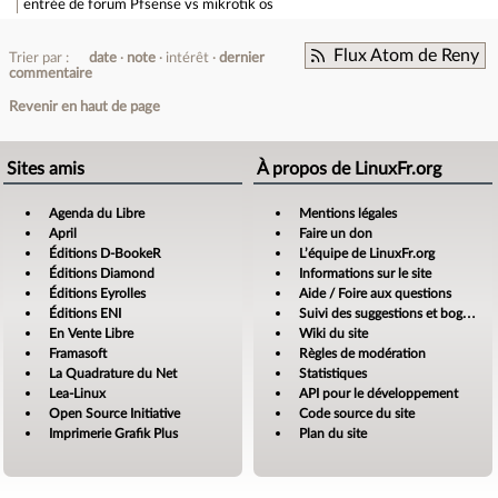
entrée de forum
Pfsense vs mikrotik os
Flux Atom de Reny
Trier par :
date
note
intérêt
dernier
commentaire
Revenir en haut de page
Sites amis
À propos de LinuxFr.org
Agenda du Libre
Mentions légales
April
Faire un don
Éditions D-BookeR
L’équipe de LinuxFr.org
Éditions Diamond
Informations sur le site
Éditions Eyrolles
Aide / Foire aux questions
Éditions ENI
Suivi des suggestions et bogues
En Vente Libre
Wiki du site
Framasoft
Règles de modération
La Quadrature du Net
Statistiques
Lea-Linux
API pour le développement
Open Source Initiative
Code source du site
Imprimerie Grafik Plus
Plan du site