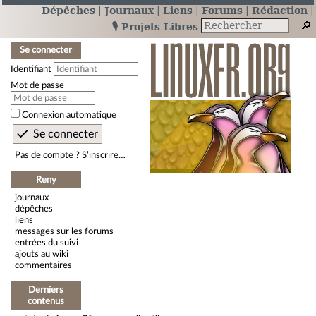
Dépêches
Journaux
Liens
Forums
Rédaction
🎙️ Projets Libres
Se connecter
Identifiant
Mot de passe
Connexion automatique
Pas de compte ? S’inscrire…
Reny
journaux
dépêches
liens
messages sur les forums
entrées du suivi
ajouts au wiki
commentaires
Derniers
contenus