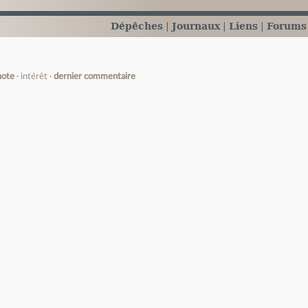
Dépêches
Journaux
Liens
Forums
note
intérêt
dernier commentaire
e