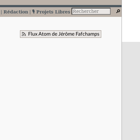
Rédaction
🎙️ Projets Libres
Flux Atom de Jérôme Fafchamps