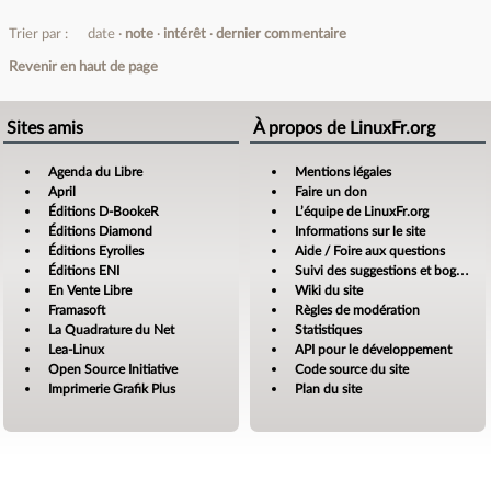
Trier par :
date
note
intérêt
dernier commentaire
Revenir en haut de page
Sites amis
À propos de LinuxFr.org
Agenda du Libre
Mentions légales
April
Faire un don
Éditions D-BookeR
L’équipe de LinuxFr.org
Éditions Diamond
Informations sur le site
Éditions Eyrolles
Aide / Foire aux questions
Éditions ENI
Suivi des suggestions et bogues
En Vente Libre
Wiki du site
Framasoft
Règles de modération
La Quadrature du Net
Statistiques
Lea-Linux
API pour le développement
Open Source Initiative
Code source du site
Imprimerie Grafik Plus
Plan du site