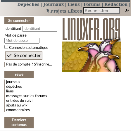
Dépêches
Journaux
Liens
Forums
Rédaction
🎙️ Projets Libres
Se connecter
Identifiant
Mot de passe
Connexion automatique
Pas de compte ? S’inscrire…
rewe
journaux
dépêches
liens
messages sur les forums
entrées du suivi
ajouts au wiki
commentaires
Derniers
contenus