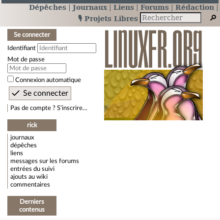
Dépêches
Journaux
Liens
Forums
Rédaction
🎙️ Projets Libres
Se connecter
Identifiant
Mot de passe
Connexion automatique
Pas de compte ? S’inscrire…
rick
journaux
dépêches
liens
messages sur les forums
entrées du suivi
ajouts au wiki
commentaires
Derniers
contenus