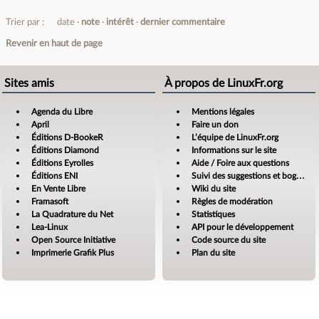
Trier par :
date
note
intérêt
dernier commentaire
Revenir en haut de page
Sites amis
À propos de LinuxFr.org
Agenda du Libre
Mentions légales
April
Faire un don
Éditions D-BookeR
L’équipe de LinuxFr.org
Éditions Diamond
Informations sur le site
Éditions Eyrolles
Aide / Foire aux questions
Éditions ENI
Suivi des suggestions et bogues
En Vente Libre
Wiki du site
Framasoft
Règles de modération
La Quadrature du Net
Statistiques
Lea-Linux
API pour le développement
Open Source Initiative
Code source du site
Imprimerie Grafik Plus
Plan du site