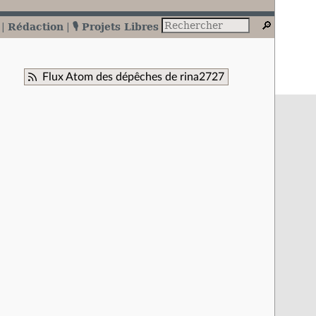
Rédaction
🎙️ Projets Libres
Flux Atom des dépêches de rina2727