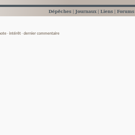
Dépêches
Journaux
Liens
Forums
note
intérêt
dernier commentaire
e